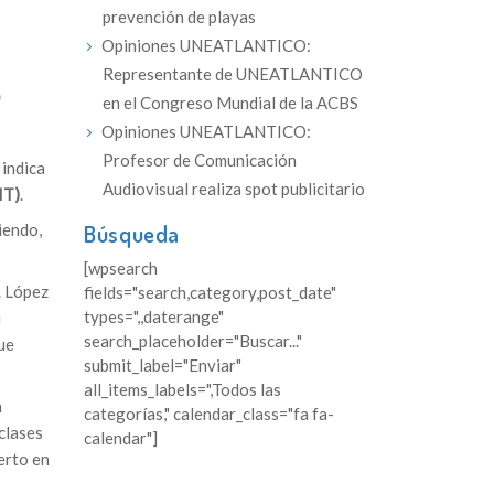
prevención de playas
Opiniones UNEATLANTICO:
Representante de UNEATLANTICO
o
en el Congreso Mundial de la ACBS
Opiniones UNEATLANTICO:
Profesor de Comunicación
 indica
Audiovisual realiza spot publicitario
IT)
.
Búsqueda
iendo,
[wpsearch
. López
fields="search,category,post_date"
types=",,daterange"
i
search_placeholder="Buscar..."
ue
submit_label="Enviar"
all_items_labels=",Todos las
a
categorías," calendar_class="fa fa-
clases
calendar"]
erto en