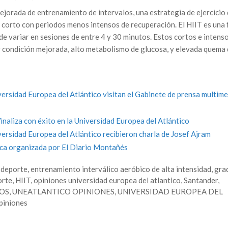
jorada de entrenamiento de intervalos, una estrategia de ejercicio
y corto con periodos menos intensos de recuperación. El HIIT es una
de variar en sesiones de entre 4 y 30 minutos. Estos cortos e intens
 condición mejorada, alto metabolismo de glucosa, y elevada quema
idad Europea del Atlántico visitan el Gabinete de prensa multime
aliza con éxito en la Universidad Europea del Atlántico
sidad Europea del Atlántico recibieron charla de Josef Ajram
a organizada por El Diario Montañés
,
deporte
,
entrenamiento interválico aeróbico de alta intensidad
,
gra
orte
,
HIIT
,
opiniones universidad europea del atlantico
,
Santander
,
OS
,
UNEATLANTICO OPINIONES
,
UNIVERSIDAD EUROPEA DEL
piniones