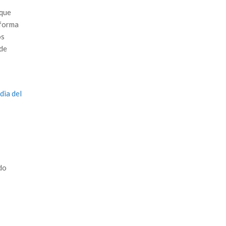
 que
 forma
os
 de
dia del
do