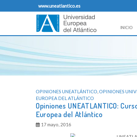
Skip
www.uneatlantico.es
to
content
INICIO
Opiniones Universidad Europea del Atlantico
Blog de opiniones, noticias y comentarios sobre
OPINIONES UNEATLÁNTICO
,
OPINIONES UNI
EUROPEA DEL ATLÁNTICO
Opiniones UNEATLANTICO: Curso 
Europea del Atlántico
17 mayo, 2016