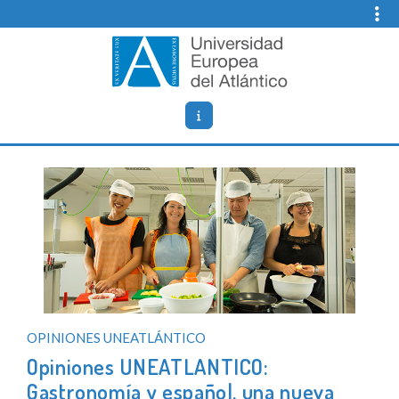
Skip
to
content
Opiniones Universidad Europea del
Blog de opiniones, noticias y comentarios sobre
Atlantico
UNEATLANTICO (Universidad Europea del Atlántico).
OPINIONES UNEATLÁNTICO
Opiniones UNEATLANTICO:
Gastronomía y español, una nueva