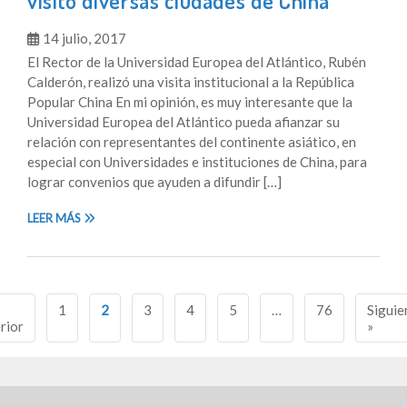
visitó diversas ciudades de China
14 julio, 2017
El Rector de la Universidad Europea del Atlántico, Rubén
Calderón, realizó una visita institucional a la República
Popular China En mi opinión, es muy interesante que la
Universidad Europea del Atlántico pueda afianzar su
relación con representantes del continente asiático, en
especial con Universidades e instituciones de China, para
lograr convenios que ayuden a difundir […]
LEER MÁS
Navegación
1
2
3
4
5
…
76
Siguie
de
rior
»
entradas