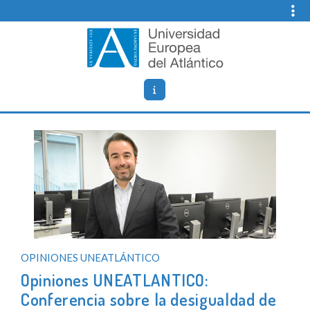
Skip
to
content
Opiniones Universidad Europea del
Blog de opiniones, noticias y comentarios sobre
Atlantico
UNEATLANTICO (Universidad Europea del Atlántico).
OPINIONES UNEATLÁNTICO
Opiniones UNEATLANTICO:
Conferencia sobre la desigualdad de