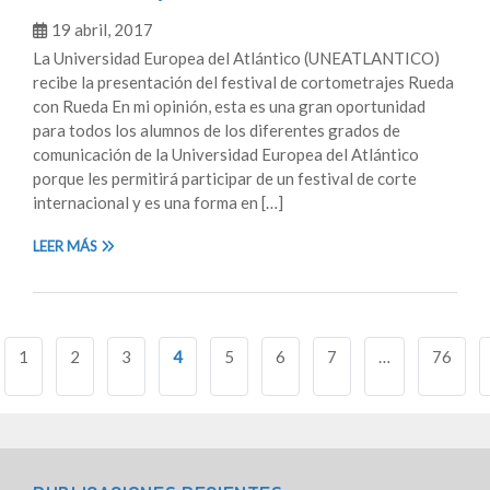
19 abril, 2017
La Universidad Europea del Atlántico (UNEATLANTICO)
recibe la presentación del festival de cortometrajes Rueda
con Rueda En mi opinión, esta es una gran oportunidad
para todos los alumnos de los diferentes grados de
comunicación de la Universidad Europea del Atlántico
porque les permitirá participar de un festival de corte
internacional y es una forma en […]
LEER MÁS
Navegación
1
2
3
4
5
6
7
…
76
de
entradas