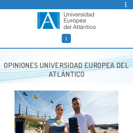
Skip
to
content
Opiniones Universidad Europea del Atlantico
Blog de opiniones, noticias y comentarios sobre
UNEATLANTICO (Universidad Europea del Atlántico).
CATEGORÍA:
OPINIONES UNIVERSIDAD EUROPEA DEL
ATLÁNTICO