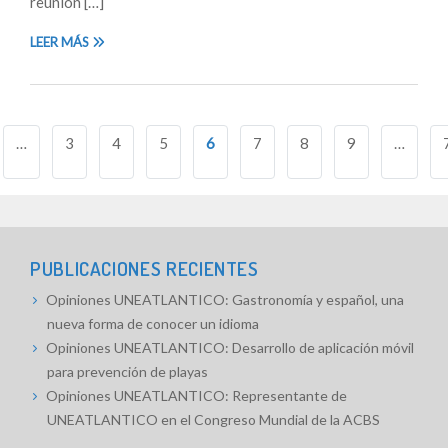
reunión […]
LEER MÁS
Navegación
…
3
4
5
6
7
8
9
…
de
entradas
PUBLICACIONES RECIENTES
Opiniones UNEATLANTICO: Gastronomía y español, una
nueva forma de conocer un idioma
Opiniones UNEATLANTICO: Desarrollo de aplicación móvil
para prevención de playas
Opiniones UNEATLANTICO: Representante de
UNEATLANTICO en el Congreso Mundial de la ACBS