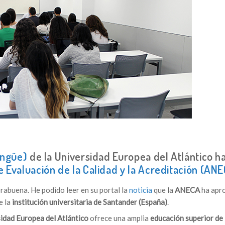
ingüe)
de la Universidad Europea del Atlántico ha
 Evaluación de la Calidad y la Acreditación (AN
rabuena. He podido leer en su portal la
noticia
que la
ANECA
ha apr
e la
institución universitaria de Santander (España)
.
idad Europea del Atlántico
ofrece una amplia
educación superior de