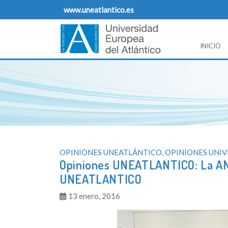
Skip
www.uneatlantico.es
to
content
INICIO
Opiniones Universidad Europea del Atlantico
Blog de opiniones, noticias y comentarios sobre
OPINIONES UNEATLÁNTICO
,
OPINIONES UNI
Opiniones UNEATLANTICO: La AN
UNEATLANTICO
13 enero, 2016