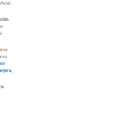
ficial
ación
an
mi
arse
urso
ñol
anjera
,
ra