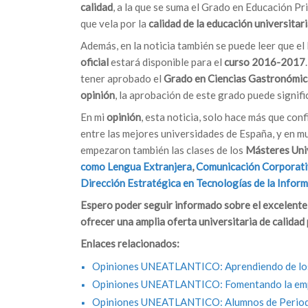
calidad
, a la que se suma el Grado en Educación Pr
que vela por la
calidad de la educación universitar
Además, en la noticia también se puede leer que el
oficial
estará disponible para el
curso 2016-2017
tener aprobado el
Grado en Ciencias Gastronómic
opinión
, la aprobación de este grado puede signif
En mi
opinión
, esta noticia, solo hace más que con
entre las mejores universidades de España, y en m
empezaron también las clases de los
Másteres Univ
como Lengua Extranjera
,
Comunicación
Corporat
Dirección Estratégica en Tecnologías de la Infor
Espero poder seguir informado sobre el excelente 
ofrecer una
amplia oferta universitaria de calidad
Enlaces relacionados:
Opiniones UNEATLANTICO: Aprendiendo de l
Opiniones UNEATLANTICO: Fomentando la emp
Opiniones UNEATLANTICO: Alumnos de Periodis