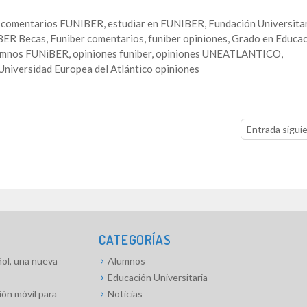
,
comentarios FUNIBER
,
estudiar en FUNIBER
,
Fundación Universita
BER Becas
,
Funiber comentarios
,
funiber opiniones
,
Grado en Educac
lumnos FUNiBER
,
opiniones funiber
,
opiniones UNEATLANTICO
,
Universidad Europea del Atlántico opiniones
Entrada sigui
CATEGORÍAS
l, una nueva
Alumnos
Educación Universitaria
ón móvil para
Noticias