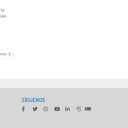
ria
ión
ente
SÍGUENOS