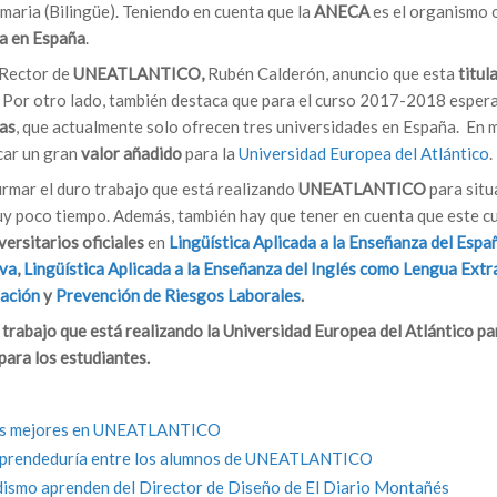
imaria (Bilingüe). Teniendo en cuenta que la
ANECA
es el organismo o
ia en España
.
 Rector de
UNEATLANTICO,
Rubén Calderón, anuncio que esta
titul
. Por otro lado, también destaca que para el curso 2017-2018 esper
as
, que actualmente solo ofrecen tres universidades en España. En 
icar un gran
valor añadido
para la
Universidad Europea del Atlántico
.
firmar el duro trabajo que está realizando
UNEATLANTICO
para situ
uy poco tiempo. Además, también hay que tener en cuenta que este c
ersitarios oficiales
en
Lingüística Aplicada a la Enseñanza del Espa
iva
,
Lingüística Aplicada a la Enseñanza del Inglés como Lengua Extr
mación
y
Prevención de Riesgos Laborales
.
trabajo que está realizando la
Universidad Europea del Atlántico
pa
 para los estudiantes
.
os mejores en UNEATLANTICO
rendeduría entre los alumnos de UNEATLANTICO
mo aprenden del Director de Diseño de El Diario Montañés