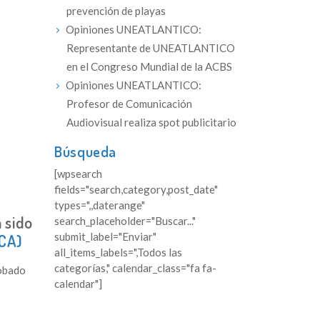
prevención de playas
Opiniones UNEATLANTICO:
Representante de UNEATLANTICO
en el Congreso Mundial de la ACBS
Opiniones UNEATLANTICO:
Profesor de Comunicación
Audiovisual realiza spot publicitario
Búsqueda
[wpsearch
fields="search,category,post_date"
types=",,daterange"
 sido
search_placeholder="Buscar..."
submit_label="Enviar"
ECA)
all_items_labels=",Todos las
categorías," calendar_class="fa fa-
obado
calendar"]