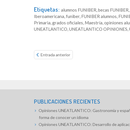
Etiquetas:
alumnos FUNIBER
,
becas FUNIBER
Iberoamericana
,
funiber
,
FUNIBER alumnos
,
FUNI
Primaria
,
grados oficiales
,
Maestría
,
opiniones a
UNEATLANTICO
,
UNEATLANTICO OPINIONES
,
Continue
Entrada anterior
reading...
PUBLICACIONES RECIENTES
Opiniones UNEATLANTICO: Gastronomía y españo
forma de conocer un idioma
Opiniones UNEATLANTICO: Desarrollo de aplicaci