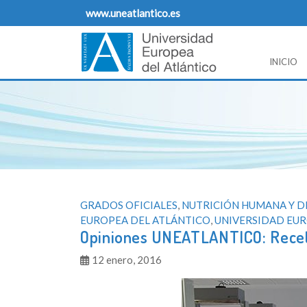
Skip
www.uneatlantico.es
to
content
INICIO
Opiniones Universidad Europea del Atlantico
Blog de opiniones, noticias y comentarios sobre
GRADOS OFICIALES
,
NUTRICIÓN HUMANA Y D
EUROPEA DEL ATLÁNTICO
,
UNIVERSIDAD EUR
Opiniones UNEATLANTICO: Rece
12 enero, 2016