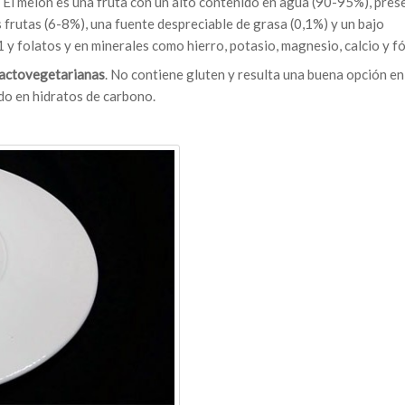
. El melón es una fruta con un alto contenido en agua (90-95%), pres
frutas (6-8%), una fuente despreciable de grasa (0,1%) y un bajo
1 y folatos y en minerales como hierro, potasio, magnesio, calcio y f
olactovegetarianas
. No contiene gluten y resulta una buena opción en
do en hidratos de carbono.