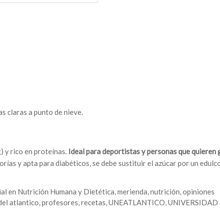
las claras a punto de nieve.
 y rico en proteínas.
Ideal para deportistas y personas que quieren
rías y apta para diabéticos, se debe sustituir el azúcar por un edul
ial en Nutrición Humana y Dietética
,
merienda
,
nutrición
,
opiniones
el atlantico
,
profesores
,
recetas
,
UNEATLANTICO
,
UNIVERSIDAD