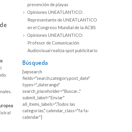
prevención de playas
Opiniones UNEATLANTICO:
Representante de UNEATLANTICO
 de
en el Congreso Mundial de la ACBS
Opiniones UNEATLANTICO:
Profesor de Comunicación
Audiovisual realiza spot publicitario
de
Búsqueda
el
[wpsearch
ando
fields="search,category,post_date"
types=",,daterange"
search_placeholder="Buscar..."
nales.
submit_label="Enviar"
all_items_labels=",Todos las
Europea
categorías," calendar_class="fa fa-
istral
calendar"]