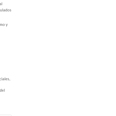
al
tulados
imo y
ciales
,
del