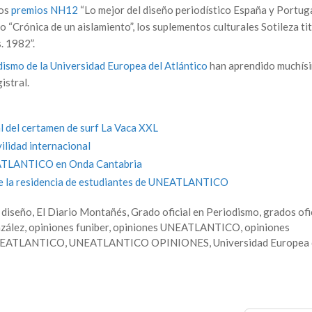
sos
premios NH12
“Lo mejor del diseño periodístico España y Portug
o “Crónica de un aislamiento”, los suplementos culturales Sotileza ti
. 1982”.
dismo de la Universidad Europea del Atlántico
han aprendido muchís
istral.
del certamen de surf La Vaca XXL
idad internacional
TLANTICO en Onda Cantabria
e la residencia de estudiantes de UNEATLANTICO
,
diseño
,
El Diario Montañés
,
Grado oficial en Periodismo
,
grados ofi
zález
,
opiniones funiber
,
opiniones UNEATLANTICO
,
opiniones
EATLANTICO
,
UNEATLANTICO OPINIONES
,
Universidad Europea 