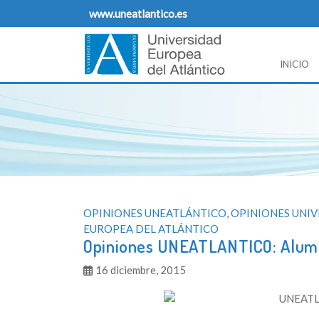
Skip
www.uneatlantico.es
to
content
INICIO
Opiniones Universidad Europea del Atlantico
Blog de opiniones, noticias y comentarios sobre
OPINIONES UNEATLÁNTICO
,
OPINIONES UNI
EUROPEA DEL ATLÁNTICO
Opiniones UNEATLANTICO: Alum
16 diciembre, 2015