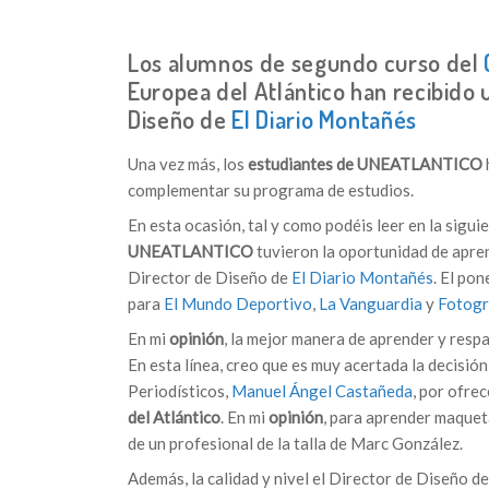
Los alumnos de segundo curso del
Europea del Atlántico han recibido 
Diseño de
El Diario Montañés
Una vez más, los
estudiantes de UNEATLANTICO
complementar su programa de estudios.
En esta ocasión, tal y como podéis leer en la sigui
UNEATLANTICO
tuvieron la oportunidad de apre
Director de Diseño de
El Diario Montañés
. El po
para
El Mundo Deportivo
,
La Vanguardia
y
Fotog
En mi
opinión
, la mejor manera de aprender y resp
En esta línea, creo que es muy acertada la decisió
Periodísticos,
Manuel Ángel Castañeda
, por ofre
del Atlántico
. En mi
opinión
, para aprender maquet
de un profesional de la talla de Marc González.
Además, la calidad y nivel el Director de Diseño d