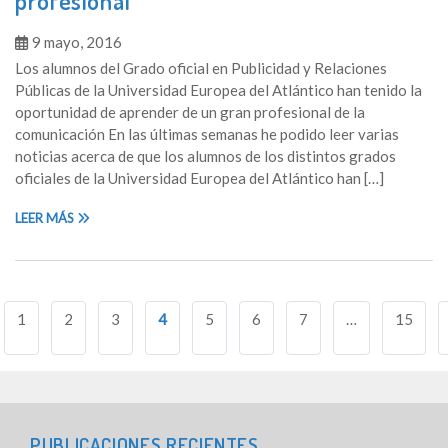
profesional
9 mayo, 2016
Los alumnos del Grado oficial en Publicidad y Relaciones
Públicas de la Universidad Europea del Atlántico han tenido la
oportunidad de aprender de un gran profesional de la
comunicación En las últimas semanas he podido leer varias
noticias acerca de que los alumnos de los distintos grados
oficiales de la Universidad Europea del Atlántico han […]
LEER MÁS
Navegación
1
2
3
4
5
6
7
…
15
de
entradas
PUBLICACIONES RECIENTES