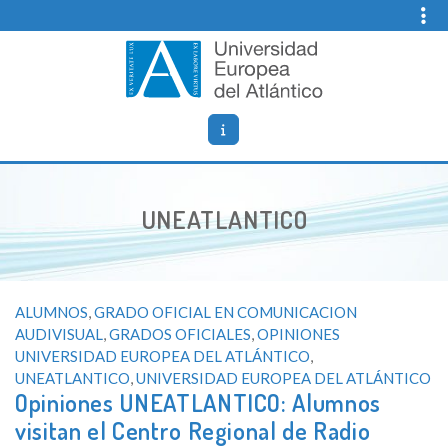
Skip
to
content
Opiniones Universidad Europea del Atlantico
Blog de opiniones, noticias y comentarios sobre
UNEATLANTICO (Universidad Europea del Atlántico).
UNEATLANTICO
ALUMNOS
,
GRADO OFICIAL EN COMUNICACION
AUDIVISUAL
,
GRADOS OFICIALES
,
OPINIONES
UNIVERSIDAD EUROPEA DEL ATLÁNTICO
,
UNEATLANTICO
,
UNIVERSIDAD EUROPEA DEL ATLÁNTICO
Opiniones UNEATLANTICO: Alumnos
visitan el Centro Regional de Radio