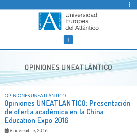
Skip
to
content
Opiniones Universidad Europea del Atlantico
Blog de opiniones, noticias y comentarios sobre
UNEATLANTICO (Universidad Europea del Atlántico).
OPINIONES UNEATLÁNTICO
OPINIONES UNEATLÁNTICO
Opiniones UNEATLANTICO: Presentación
de oferta académica en la China
Education Expo 2016
8 noviembre, 2016