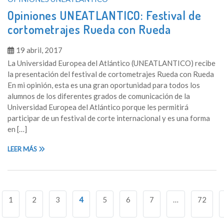
Opiniones UNEATLANTICO: Festival de
cortometrajes Rueda con Rueda
19 abril, 2017
La Universidad Europea del Atlántico (UNEATLANTICO) recibe
la presentación del festival de cortometrajes Rueda con Rueda
En mi opinión, esta es una gran oportunidad para todos los
alumnos de los diferentes grados de comunicación de la
Universidad Europea del Atlántico porque les permitirá
participar de un festival de corte internacional y es una forma
en […]
LEER MÁS
Navegación
1
2
3
4
5
6
7
…
72
de
entradas