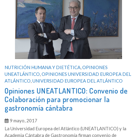
NUTRICIÓN HUMANA Y DIETÉTICA
,
OPINIONES
UNEATLÁNTICO
,
OPINIONES UNIVERSIDAD EUROPEA DEL
ATLÁNTICO
,
UNIVERSIDAD EUROPEA DEL ATLÁNTICO
Opiniones UNEATLANTICO: Convenio de
Colaboración para promocionar la
gastronomía cántabra
9 mayo, 2017
La Universidad Europea del Atlántico (UNEATLANTICO) y la
Academia Cántabra de Gastronomía firman convenio de