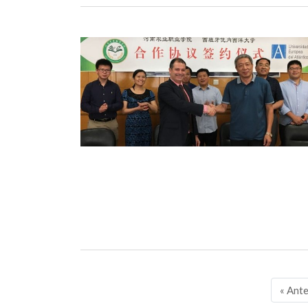
Navegación
« Ante
de