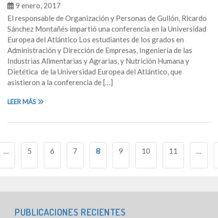
9 enero, 2017
El responsable de Organización y Personas de Gullón, Ricardo
Sánchez Montañés impartió una conferencia en la Universidad
Europea del Atlántico Los estudiantes de los grados en
Administración y Dirección de Empresas, Ingeniería de las
Industrias Alimentarias y Agrarias, y Nutrición Humana y
Dietética de la Universidad Europea del Atlántico, que
asistieron a la conferencia de […]
LEER MÁS
Navegación
…
5
6
7
8
9
10
11
…
de
entradas
PUBLICACIONES RECIENTES